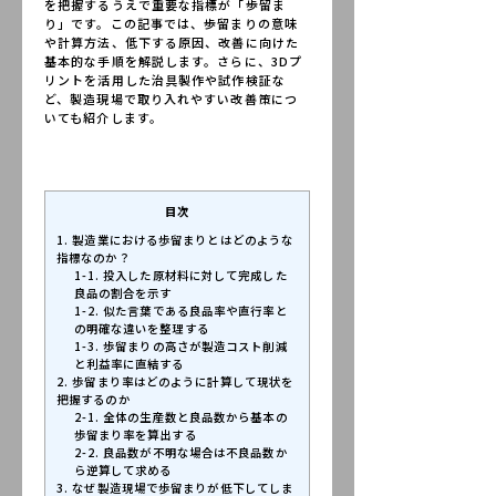
を把握するうえで重要な指標が「歩留ま
り」です。この記事では、歩留まりの意味
CONTACT
や計算方法、低下する原因、改善に向けた
基本的な手順を解説します。さらに、3Dプ
リントを活用した治具製作や試作検証な
ど、製造現場で取り入れやすい改善策につ
いても紹介します。
目次
1. 製造業における歩留まりとはどのような
指標なのか？
1-1. 投入した原材料に対して完成した
良品の割合を示す
1-2. 似た言葉である良品率や直行率と
の明確な違いを整理する
1-3. 歩留まりの高さが製造コスト削減
と利益率に直結する
2. 歩留まり率はどのように計算して現状を
把握するのか
2-1. 全体の生産数と良品数から基本の
歩留まり率を算出する
2-2. 良品数が不明な場合は不良品数か
ら逆算して求める
3. なぜ製造現場で歩留まりが低下してしま