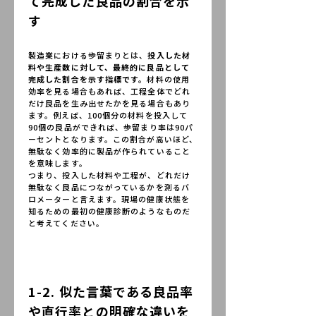
て完成した良品の割合を示
す
製造業における歩留まりとは、
投入した材
料や生産数に対して、最終的に良品として
完成した割合を示す指標です。
材料の使用
効率を見る場合もあれば、工程全体でどれ
だけ良品を生み出せたかを見る場合もあり
ます。例えば、100個分の材料を投入して
90個の良品ができれば、歩留まり率は90パ
ーセントとなります。この割合が高いほど、
無駄なく効率的に製品が作られていること
を意味します。
つまり、投入した材料や工程が、どれだけ
無駄なく良品につながっているかを測るバ
ロメーターと言えます。現場の健康状態を
知るための最初の健康診断のようなものだ
と考えてください。
1-2. 似た言葉である良品率
や直行率との明確な違いを