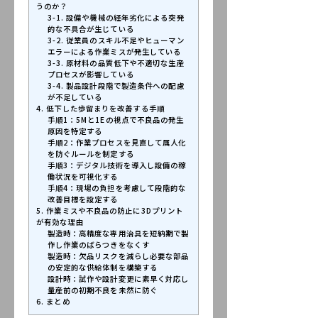
うのか？
3-1. 設備や機械の経年劣化による突発
的な不具合が生じている
3-2. 従業員のスキル不足やヒューマン
エラーによる作業ミスが発生している
3-3. 原材料の品質低下や不適切な生産
プロセスが影響している
3-4. 製品設計段階で製造条件への配慮
が不足している
4. 低下した歩留まりを改善する手順
手順1：5Mと1Eの視点で不良品の発生
原因を特定する
手順2：作業プロセスを見直して属人化
を防ぐルールを制定する
手順3：デジタル技術を導入し設備の稼
働状況を可視化する
手順4：現場の負担を考慮して段階的な
改善目標を設定する
5. 作業ミスや不良品の防止に3Dプリント
が有効な理由
製造時：高精度な専用治具を短納期で製
作し作業のばらつきをなくす
製造時：欠品リスクを減らし必要な部品
の安定的な供給体制を構築する
設計時：試作や設計変更に素早く対応し
量産前の初期不良を未然に防ぐ
6. まとめ