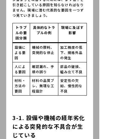
引き起こしている原因を知らなければなり
ません。現場に潜む代表的な要因を一つず
つ見ていきましょう。
トラブ
具体的なトラ
現場に及ぼす
ルの要
ブルの例
影響
因分類
設備に
機械の摩耗、
加工精度の低
よる要
突発的な停止
下、規格外品
因
の発生
人によ
確認漏れ、手
部品の破損、
る要因
順の誤り
組み立て不良
材料・
材料の品質ブ
安定性の欠
方法の
レ、無理な工
如、慢性的な
要因
程設計
不良
3-1. 設備や機械の経年劣化
による突発的な不具合が生
じている