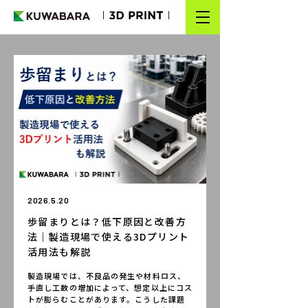
TOP
NEWS
SERVICE
GUIDE
MATERIAL
2026.5.20
COLUMN
歩留まりとは？低下原因と改善方
WORKS
法｜製造現場で使える3Dプリント
活用法も解説
FAQ
製造現場では、不良品の発生や材料ロス、
手直し工数の増加によって、想定以上にコス
簡易見積り
トが膨らむことがあります。こうした課題