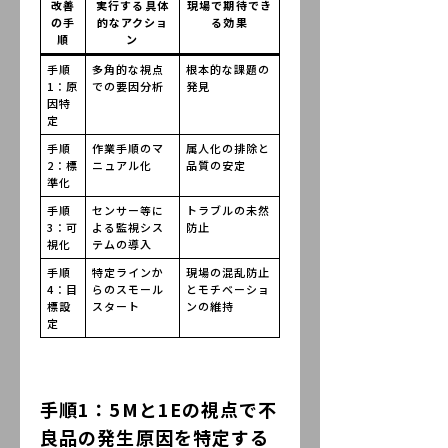
改善
実行する具体
現場で期待でき
の手
的なアクショ
る効果
順
ン
手順
多角的な視点
根本的な課題の
1：原
での要因分析
発見
因特
定
手順
作業手順のマ
属人化の排除と
2：標
ニュアル化
品質の安定
準化
手順
センサー等に
トラブルの未然
3：可
よる監視シス
防止
視化
テムの導入
手順
特定ラインか
現場の混乱防止
4：目
らのスモール
とモチベーショ
標設
スタート
ンの維持
定
手順1：5Mと1Eの視点で不
良品の発生原因を特定する