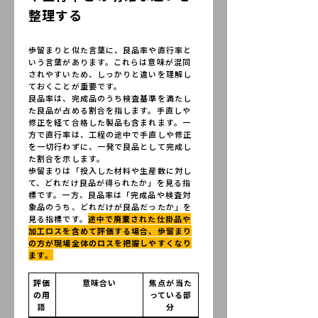
整理する
歩留まりと似た言葉に、良品率や直行率と
いう言葉があります。これらは意味が混同
されやすいため、しっかりと違いを理解し
ておくことが重要です。
良品率は、完成品のうち検査基準を満たし
た良品が占める割合を指します。手直しや
修正を経て合格した製品も含まれます。一
方で直行率は、工程の途中で手直しや修正
を一切行わずに、一発で良品として完成し
た割合を示します。
歩留まりは「投入した材料や生産数に対し
て、どれだけ良品が得られたか」を見る指
標です。一方、良品率は「完成品や検査対
象品のうち、どれだけが良品だったか」を
見る指標です。
途中で廃棄された仕掛品や
加工ロスを含めて評価する場合、歩留まり
の方が現場全体のロスを把握しやすくなり
ます。
評価
意味合い
焦点が当た
の用
っている部
語
分