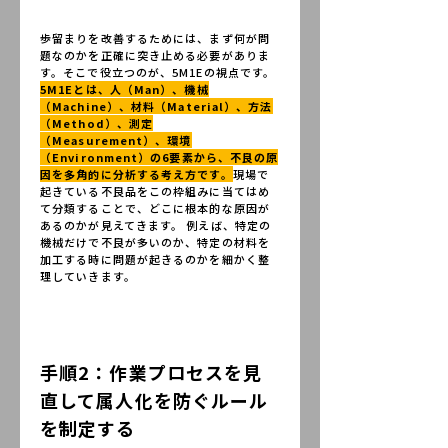
歩留まりを改善するためには、まず何が問
題なのかを正確に突き止める必要がありま
す。そこで役立つのが、5M1Eの視点です。
5M1Eとは、人（Man）、機械
（Machine）、材料（Material）、方法
（Method）、測定
（Measurement）、環境
（Environment）の6要素から、不良の原
因を多角的に分析する考え方です。
現場で
起きている不良品をこの枠組みに当てはめ
て分類することで、どこに根本的な原因が
あるのかが見えてきます。 例えば、特定の
機械だけで不良が多いのか、特定の材料を
加工する時に問題が起きるのかを細かく整
理していきます。
手順2：作業プロセスを見
直して属人化を防ぐルール
を制定する