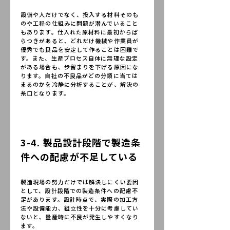
設備や人だけでなく、投入する材料そのも
のや工程の仕組みに問題が潜んでいること
もあります。仕入れた原材料に最初からば
らつきがあると、どれだけ機械や作業員が
優秀でも良品を安定して作ることは困難で
す。また、生産プロセス自体に無理な設定
がある場合も、歩留まりを下げる原因にな
ります。自社の不良品がどの分類に当ては
まるのかを冷静に分析することが、解決の
糸口となります。
3-4. 製品設計段階で製造条
件への配慮が不足している
製造現場の努力だけでは解決しにくい要因
として、設計段階での製造条件への配慮不
足があります。設計時点で、実際の加工方
法や設備能力、組立性を十分に考慮してい
ないと、量産時に不良が発生しやすくなり
ます。