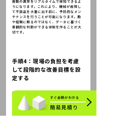
振動の異常をリアルタイムで検知できるよ
うになります。これにより、機械が故障し
て不良品を大量に出す前に、予防的なメン
テナンスを行うことが可能になります。勘
や経験に頼るのではなく、データに基づく
客観的な判断ができる体制を作ることが大
切です。
手順4：現場の負担を考慮
して段階的な改善目標を設
定する
改善策を実施する際は、現場の作業員に無
すぐ金額がわかる
理な負担をかけないよう配慮することが大
切です。一気に多くの新しいルールを導入
簡易見積り
すると、現場が混乱し、かえってミスを誘
発する恐れがあります。
まずは特定のラインから小さく始め、効果
を確認しながら段階的に目標を上げていく
進め方が理想的です。少しずつ成功体験を
積み重ねることで、現場のモチベーション