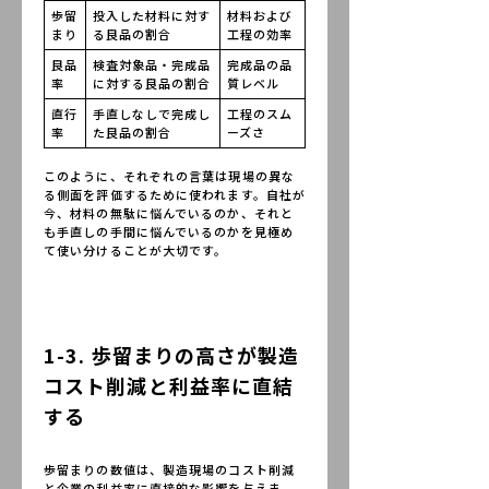
歩留
投入した材料に対す
材料および
まり
る良品の割合
工程の効率
良品
検査対象品・完成品
完成品の品
率
に対する良品の割合
質レベル
直行
手直しなしで完成し
工程のスム
率
た良品の割合
ーズさ
このように、それぞれの言葉は現場の異な
る側面を評価するために使われます。自社が
今、材料の無駄に悩んでいるのか、それと
も手直しの手間に悩んでいるのかを見極め
て使い分けることが大切です。
1-3. 歩留まりの高さが製造
コスト削減と利益率に直結
する
歩留まりの数値は、製造現場のコスト削減
と企業の利益率に直接的な影響を与えま