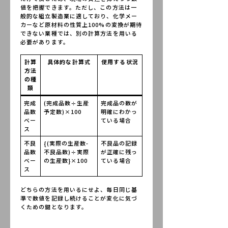
値を把握できます。ただし、この方法は一
般的な組立製造業に適しており、化学メー
カーなど原材料の性質上100%の変換が期待
できない業種では、別の計算方法を用いる
必要があります。
計算
具体的な計算式
使用する状況
方法
の種
類
完成
(完成品数÷生産
完成品の数が
品数
予定数)×100
明確にわかっ
ベー
ている場合
ス
不良
{(実際の生産数-
不良品の記録
品数
不良品数)÷実際
が正確に残っ
ベー
の生産数}×100
ている場合
ス
どちらの方法を用いるにせよ、毎日同じ基
準で数値を記録し続けることが変化に気づ
くための鍵となります。