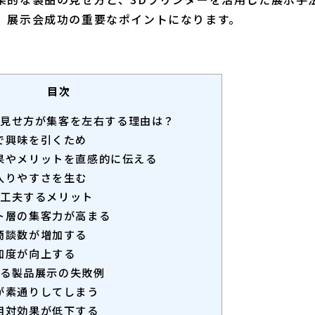
、展示会成功の重要なポイントになります。
目次
品の見せ方が集客を左右する理由は？
象で興味を引くため
の効果やメリットを直感的に伝える
な入りやすさを生む
を工夫するメリット
ゲット層の集客力が高まる
い商談数が増加する
認知度が向上する
ある製品展示の失敗例
客が素通りしてしまう
費用対効果が低下する