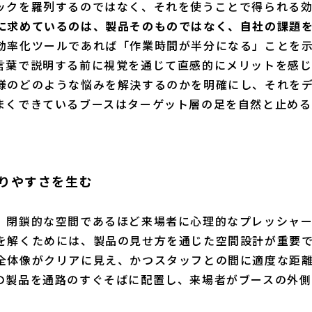
ックを羅列するのではなく、それを使うことで得られる
に求めているのは、製品そのものではなく、自社の課題
効率化ツールであれば「作業時間が半分になる」ことを
言葉で説明する前に視覚を通じて直感的にメリットを感じ
様のどのような悩みを解決するのかを明確にし、それを
まくできているブースはターゲット層の足を自然と止める
な入りやすさを生む
、閉鎖的な空間であるほど来場者に心理的なプレッシャ
を解くためには、製品の見せ方を通じた空間設計が重要
全体像がクリアに見え、かつスタッフとの間に適度な距
の製品を通路のすぐそばに配置し、来場者がブースの外