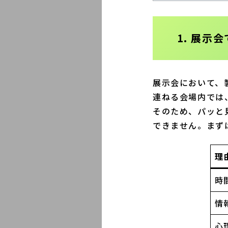
1. 展
展示会において、
連ねる会場内では
そのため、パッと
できません。まず
理
時
情
心