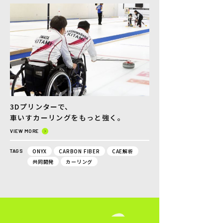
3Dプリンターで、
車いすカーリングをもっと強く。
VIEW MORE
ONYX
CARBON FIBER
CAE解析
TAGS
共同開発
カーリング