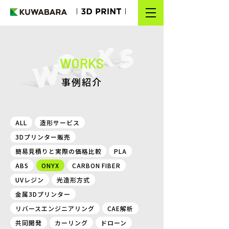
TOP
NEWS
事例紹介
SERVICE
GUIDE
ALL
造形サービス
MATERIAL
3Dプリンター販売
COLUMN
簡易見積りと実際の価格比較
PLA
ABS
ONYX
CARBON FIBER
WORKS
UVレジン
光造形方式
金属3Dプリンター
FAQ
リバースエンジニアリング
CAE解析
簡易見積り
共同開発
カーリング
ドローン