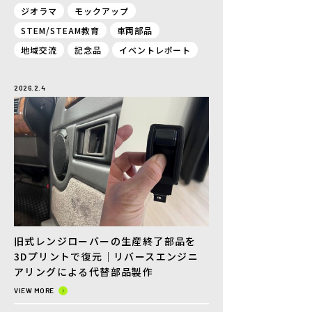
ジオラマ
モックアップ
CONTACT
STEM/STEAM教育
車両部品
地域交流
記念品
イベントレポート
2026.2.4
旧式レンジローバーの生産終了部品を
3Dプリントで復元｜リバースエンジニ
アリングによる代替部品製作
VIEW MORE