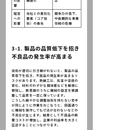
の影
期遅れ
止
響
経営
他社との差別化
競争力の低下、
への
要素（コア技
中長期的な事業
影響
術）の喪失
存続の危機
3-1. 製品の品質低下を招き
不良品の発生率が高まる
技術が適切に引き継がれないと、製品の品
質低下を招き、不良品の発生率が高まるリ
スクがあります。熟練工は、気温や湿度の
変化、材料のわずかな個体差などを敏感に
察知し、無意識のうちに機械の設定を微調
整して品質を一定に保っています。
こうした細やかな調整技術を持たない若手
が同じように作業をおこなうと、図面通り
に機械を操作しても寸法が合わないなどの
不具合が生じます。結果として不良品の廃
棄コストが増加し、企業の利益率を大きく
圧迫することにつながります。