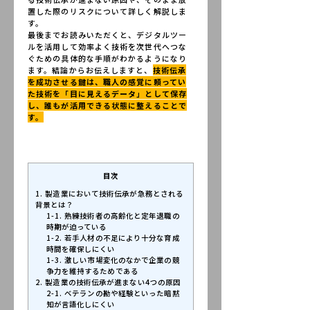
置した際のリスクについて詳しく解説しま
す。
CONTACT
最後までお読みいただくと、デジタルツー
ルを活用して効率よく技術を次世代へつな
ぐための具体的な手順がわかるようになり
ます。結論からお伝えしますと、
技術伝承
を成功させる鍵は、職人の感覚に頼ってい
た技術を「目に見えるデータ」として保存
し、誰もが活用できる状態に整えることで
す。
目次
1. 製造業において技術伝承が急務とされる
背景とは？
1-1. 熟練技術者の高齢化と定年退職の
時期が迫っている
1-2. 若手人材の不足により十分な育成
時間を確保しにくい
1-3. 激しい市場変化のなかで企業の競
争力を維持するためである
2. 製造業の技術伝承が進まない4つの原因
2-1. ベテランの勘や経験といった暗黙
知が言語化しにくい