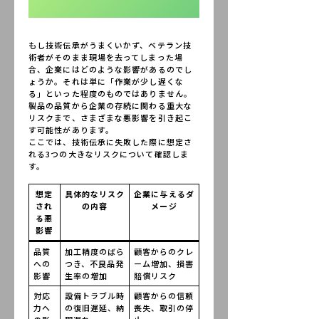
もし技術伝承がうまくいかず、ベテラン技
術者がそのまま現場を去ってしまった場
合、企業にはどのような影響があるのでし
ょうか。それは単に「作業が少し遅くな
る」といった程度のものではありません。
製品の品質から企業の存続に関わる重大な
リスクまで、さまざまな悪影響を引き起こ
す可能性があります。
ここでは、技術伝承に失敗した際に想定さ
れる3つの大きなリスクについて確認しま
す。
想定
具体的なリスク
企業に与えるダ
され
の内容
メージ
る悪
影響
品質
加工精度のばら
顧客からのクレ
への
つき、不良品発
ーム増加、損害
影響
生率の増加
賠償リスク
対応
設備トラブル時
顧客からの信頼
力へ
の復旧遅延、納
喪失、取引の停