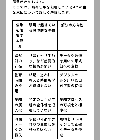
障壁が存在します。
ここでは、技術伝承を阻害している4つの主
な原因について詳しく解説します。
伝承
現場で起きてい
解決の方向性
を阻
る具体的な事象
害す
る原
因
暗黙
「音」や「手触
データや数値
知の
り」など感覚的
を用いた形式
存在
な技術が多い
知への変換
教育
納期に追われ、
デジタルツー
時間
教える時間も学
ルを用いた自
の不
ぶ時間もない
己学習の促進
足
業務
特定の人しか工
業務プロセス
の属
程の全体像を把
の可視化と標
人化
握していない
準化
図面
現物の部品や手
現物を3Dスキ
デー
作りの金型しか
ャンして正確
タの
残っていない
なデータを作
紛失
成