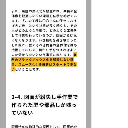
また、業務の属人化が放置され、業務の全
体像を把握しにくい環境も伝承を妨げてい
ます。「この工程は〇〇さんに任せておけ
ば大丈夫」という状態が長く続くと、その
人がどのような手順で、どのような工夫を
して作業を行っているのか、周囲からは見
えなくなります。いざ技術を引き継ごうと
した際に、教えるべき内容の全体像を誰も
把握しておらず、何から手をつければよい
のか分からないという事態に陥ります。
業
務のブラックボックス化を解消しない限
り、スムーズな引き継ぎはスタートできな
い
ということです。
2-4. 図面が紛失し手作業で
作られた型や部品しか残っ
ていない
現場特有の物理的な原因として、図面が紛