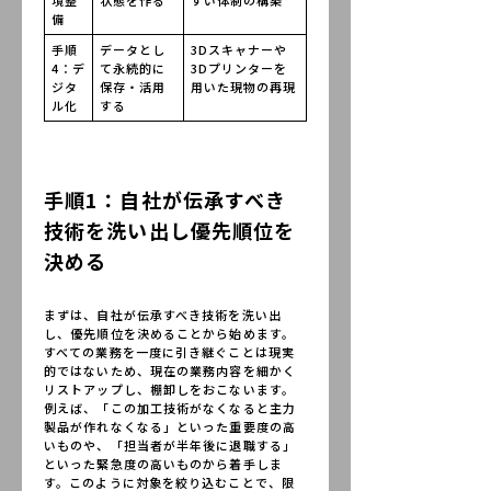
境整
状態を作る
すい体制の構築
備
手順
データとし
3Dスキャナーや
4：デ
て永続的に
3Dプリンターを
ジタ
保存・活用
用いた現物の再現
ル化
する
手順1：自社が伝承すべき
技術を洗い出し優先順位を
決める
まずは、自社が伝承すべき技術を洗い出
し、優先順位を決めることから始めます。
すべての業務を一度に引き継ぐことは現実
的ではないため、現在の業務内容を細かく
リストアップし、棚卸しをおこないます。
例えば、「この加工技術がなくなると主力
製品が作れなくなる」といった重要度の高
いものや、「担当者が半年後に退職する」
といった緊急度の高いものから着手しま
す。このように対象を絞り込むことで、限