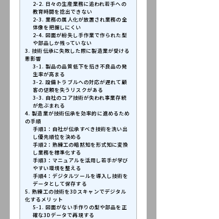
2-2. 日々の生産業務に追われ若手への
教育時間を捻出できない
2-3. 業務の属人化が放置され業務の全
体像を把握しにくい
2-4. 図面が紛失し手作業で作られた型
や部品しか残っていない
3. 技術伝承に失敗した際に製造業が受ける
悪影響
3-1. 製品の品質低下を招き不良品の発
生率が高まる
3-2. 設備トラブルへの対応が遅れて顧
客の信頼を失うリスクがある
3-3. 自社のコア技術が失われ事業存続
が危ぶまれる
4. 製造業が技術伝承を効率的に進めるため
の手順
手順1：自社が伝承すべき技術を洗い出
し優先順位を決める
手順2：熟練工の暗黙知を形式知に変換
し業務を標準化する
手順3：マニュアルを活用し若手が学び
やすい環境を整える
手順4：デジタルツールを導入し技術を
データとして保存する
5. 熟練工の技術を3Dスキャンでデジタル
化するメリット
5-1. 図面がない手作りの型や部品を正
確な3Dデータで再現する