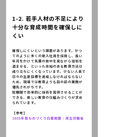
1-2. 若手人材の不足により
十分な育成時間を確保しに
くい
確保しにくいという課題があります。かつ
てのように多くの新入社員を採用し、長い
年月をかけて先輩の背中を見ながら技術を
盗ませる、といった余裕のある教育方法は
成り立ちにくくなっています。少ない人員で
日々の生産目標を達成しなければならない
ため、現場では教育よりも目の前の業務が
優先されがちです。
短期間で効率的に技術を習得させることが
できる、新しい教育の仕組みづくりが求め
られています。
【参考】
2025年版ものづくり白書概要｜厚生労働省