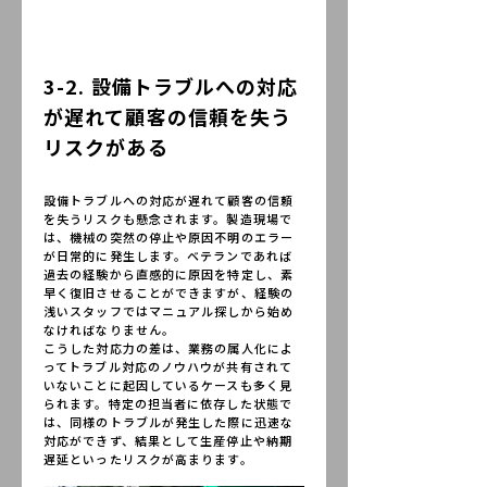
3-2. 設備トラブルへの対応
が遅れて顧客の信頼を失う
リスクがある
設備トラブルへの対応が遅れて顧客の信頼
を失うリスクも懸念されます。製造現場で
は、機械の突然の停止や原因不明のエラー
が日常的に発生します。ベテランであれば
過去の経験から直感的に原因を特定し、素
早く復旧させることができますが、経験の
浅いスタッフではマニュアル探しから始め
なければなりません。
こうした対応力の差は、業務の属人化によ
ってトラブル対応のノウハウが共有されて
いないことに起因しているケースも多く見
られます。特定の担当者に依存した状態で
は、同様のトラブルが発生した際に迅速な
対応ができず、結果として生産停止や納期
遅延といったリスクが高まります。