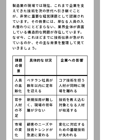
製造業の現場では現在、これまで企業を支
えてきた技術を次の世代へ引き継ぐこと
が、非常に重要な経営課題として認識され
ています。その背景には、単なる人員の入
れ替わりにとどまらない、業界全体が直面
している構造的な問題が存在しています。
なぜ今、これほどまでに技術伝承が急がれ
ているのか、その主な背景を整理して見て
いきましょう。
課題
具体的な状況
企業への影響
の背
景
人員
ベテラン社員が
コア技術を担う
の高
数年以内に定年
人材が同時に現
齢化
を迎える
場を離れる
若手
新規採用が難し
技術を教え込む
人材
く、現場の若年
対象となる人材
の不
層が少ない
が枯渇する
足
市場
顧客のニーズや
変化に対応する
の変
技術トレンドが
ための基礎技術
化
急速に変わる
が失われる