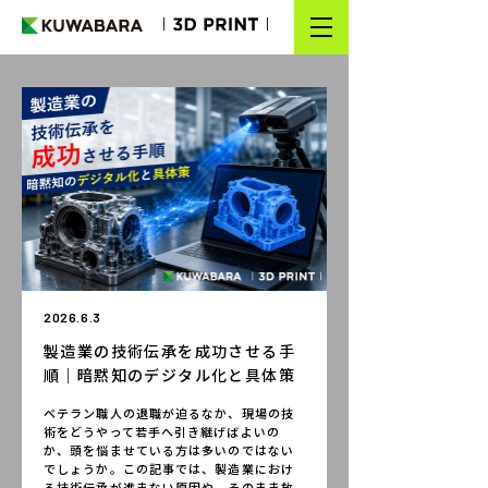
TOP
NEWS
SERVICE
GUIDE
MATERIAL
2026.6.3
COLUMN
製造業の技術伝承を成功させる手
WORKS
順｜暗黙知のデジタル化と具体策
ベテラン職人の退職が迫るなか、現場の技
FAQ
術をどうやって若手へ引き継げばよいの
か、頭を悩ませている方は多いのではない
簡易見積り
でしょうか。この記事では、製造業におけ
る技術伝承が進まない原因や、そのまま放