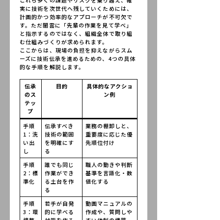
実に技術を次世代へ残していくためには、
計画的かつ効率的なアプローチが不可欠で
す。ただ闇雲に「先輩の作業を見て学べ」
と指示するのではなく、組織全体で取り組
む仕組みづくりが求められます。
ここからは、現場の負担を抑えながらスム
ーズに技術伝承を進めるための、4つの具体
的な手順を解説します。
伝承
目的
具体的なアクショ
のス
ン例
テッ
プ
手順
伝承すべき
業務の棚卸しと、
1：洗
技術の範囲
重要度に応じた優
い出
を明確にす
先順位付け
し
る
手順
誰でも同じ
職人の動きや判断
2：標
作業ができ
基準を言語化・数
準化
る土台を作
値化する
る
手順
若手が自発
動画マニュアルの
3：環
的に学べる
作成や、質問しや