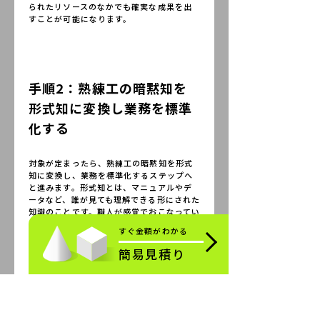
られたリソースのなかでも確実な成果を出
すことが可能になります。
手順2：熟練工の暗黙知を
形式知に変換し業務を標準
化する
対象が定まったら、熟練工の暗黙知を形式
知に変換し、業務を標準化するステップへ
と進みます。形式知とは、マニュアルやデ
ータなど、誰が見ても理解できる形にされた
知識のことです。職人が感覚でおこなってい
る「強めに締める」「少し削る」といった
すぐ金額がわかる
表現を、「トルクレンチで〇〇N･mまで締
める」「〇〇ミリ削る」というように具体
簡易見積り
的な数値に置き換えます。 こうした作業を
通じて属人的な判断基準をなくし、誰が作
業をおこなっても同じ結果が得られる標準的
なプロセスを構築します。